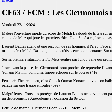
Matchs
CF63 / FCM : Les Clermontois 
Vendredi 22/11/2024
Malgré l'ouverture rapide du score de Mehdi Baaloudj de la tête sur u
équipe de Metz qui joue les premiers rôles. Ibou Sané a égalisé peu av
Laurent Batlles attendait une réaction de ses hommes, il l'a eu. Face
main et c'est Mehdi Baaloudj qui concrétise cette bonne entame. Sur un
Sur sa première situation le FC Metz égalise par Ibnou Sané qui profi
Juste avant la pause, les Clermontois sont proches de reprendre l'ava
Yohann Magnin voit lui sa frappe échouer sur le poteau (41e).
Peu après l'heure de jeu, c'est Cheick Oumar Konaté qui voit son ballo
parade sur une frappe enroulée (69e).
Malgré leurs efforts, les protégés de Laurent Batlles ne parviennent p
un déplacement à Angoulême à l'occasion du 8e tour.
Feuille de match. Clermont Foot 63 - FC Metz 1-1