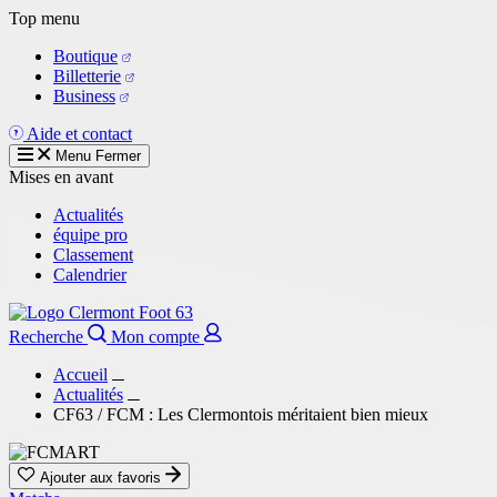
Aller
Top menu
au
Boutique
contenu
Billetterie
principal
Business
Aide et contact
Menu
Fermer
Mises en avant
Actualités
équipe pro
Classement
Calendrier
Recherche
Mon compte
Accueil
Actualités
CF63 / FCM : Les Clermontois méritaient bien mieux
Ajouter aux favoris