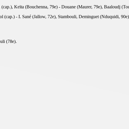
 (cap.), Keïta (Bouchenna, 79e) - Douane (Maurer, 79e), Baaloudj (Tou
(cap.) - I. Sané (Jallow, 72e), Stambouli, Deminguet (Nduquidi, 90e), 
li (78e).