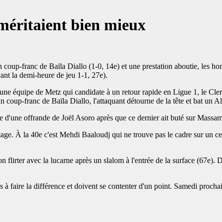
méritaient bien mieux
n coup-franc de Baïla Diallo (1-0, 14e) et une prestation aboutie, les 
ant la demi-heure de jeu 1-1, 27e).
 à une équipe de Metz qui candidate à un retour rapide en Ligue 1, le Cl
 coup-franc de Baïla Diallo, l'attaquant détourne de la tête et bat un 
te d'une offrande de Joël Asoro après que ce dernier ait buté sur Massa
ntage. À la 40e c'est Mehdi Baaloudj qui ne trouve pas le cadre sur un 
n flirter avec la lucarne après un slalom à l'entrée de la surface (67e)
as à faire la différence et doivent se contenter d'un point. Samedi proc