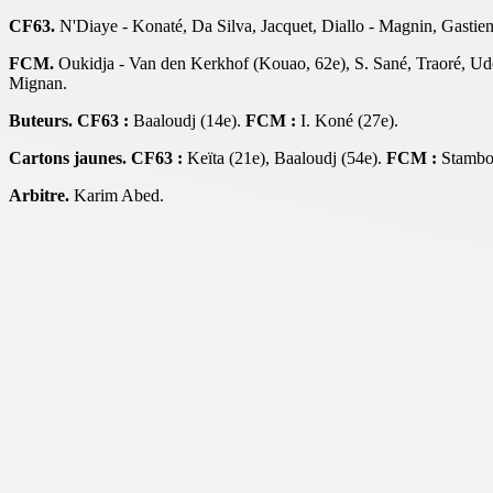
CF63.
N'Diaye - Konaté, Da Silva, Jacquet, Diallo - Magnin, Gastien
FCM.
Oukidja - Van den Kerkhof (Kouao, 62e), S. Sané, Traoré, Udol 
Mignan.
Buteurs. CF63 :
Baaloudj (14e).
FCM :
I. Koné (27e).
Cartons jaunes. CF63 :
Keïta (21e), Baaloudj (54e).
FCM :
Stambou
Arbitre.
Karim Abed.