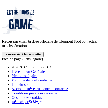
Reçois par email ta dose officielle de Clermont Foot 63 : actus,
matchs, émotions...
Je m'inscris à la newsletter
Pied de page (liens légaux)
© 2026 Clermont Foot 63
Présentation Générale
Mentions légales
Politique de confidentialité
Plan du site
Accessibilité: Partiellement conforme
Conditions générales de vente
Gestion des cookies
Réalisé par