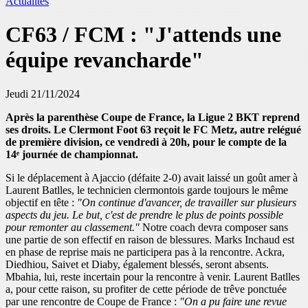
Actualités
CF63 / FCM : "J'attends une
équipe revancharde"
Jeudi 21/11/2024
Après la parenthèse Coupe de France, la Ligue 2 BKT reprend
ses droits. Le Clermont Foot 63 reçoit le FC Metz, autre relégué
de première division, ce vendredi à 20h, pour le compte de la
14ᵉ journée de championnat.
Si le déplacement à Ajaccio (défaite 2-0) avait laissé un goût amer à
Laurent Batlles, le technicien clermontois garde toujours le même
objectif en tête :
"On continue d'avancer, de travailler sur plusieurs
aspects du jeu. Le but, c'est de prendre le plus de points possible
pour remonter au classement."
Notre coach devra composer sans
une partie de son effectif en raison de blessures. Marks Inchaud est
en phase de reprise mais ne participera pas à la rencontre. Ackra,
Diedhiou, Saivet et Diaby, également blessés, seront absents.
Mbahia, lui, reste incertain pour la rencontre à venir. Laurent Batlles
a, pour cette raison, su profiter de cette période de trêve ponctuée
par une rencontre de Coupe de France :
"On a pu faire une revue