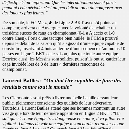
d'effectif, c'était important. Que les internationaux soient partis
pendant cette période, c'est un peu délicat, on a dû composer avec
des joueurs plus jeunes."
De son côté, le FC Metz, 4ᵉ de Ligue 2 BKT avec 24 points au
compteur, arrivera en Auvergne avec la volonté d'enchaîner un
troisième succès de rang en championnat (0-1 à Ajaccio et 1-0
contre Caen). Forts d'une tactique bien huilée, le FCM a prouvé
depuis le début de la saison qu’il s’agissait d’une équipe capable de
construire, inscrivant 4 buts au terme d’une séquence d’au moins 10
passes en Ligue 2 BKT cette saison, plus que toute autre équipe.
Derrière aussi, les Messins sont solides, puisqu’ils ont su garder leur
cage inviolée lors de 3 de leurs 4 dernières rencontres de
championnat.
Laurent Batlles :
"On doit être capables de faire des
résultats contre tout le monde"
Les Clermontois sont prêts à livrer une belle bataille devant leur
public, pleinement conscients des qualités de leur adversaire.
Toutefois, Laurent Batlles attend que ses hommes montrent un autre
visage que lors de leur dernière apparition en Ligue 2 BKT :
"On
sait que c'est une équipe très dangereuse en contre, il va falloir être
vigilant. J'attends de voir une équipe revancharde, retrouver ce que
j'avais vu face à Lorient."
Ce match face à Metz fait office de