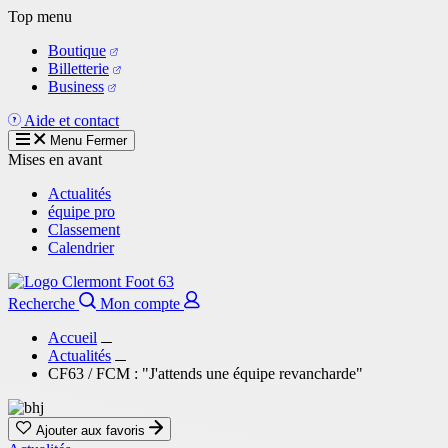
Aller
Top menu
au
Boutique
contenu
Billetterie
principal
Business
Aide et contact
Menu
Fermer
Mises en avant
Actualités
équipe pro
Classement
Calendrier
Recherche
Mon compte
Accueil
Actualités
CF63 / FCM : "J'attends une équipe revancharde"
Ajouter aux favoris