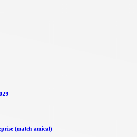
2029
eprise (match amical)