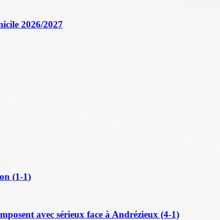
icile 2026/2027
on (1-1)
posent avec sérieux face à Andrézieux (4-1)