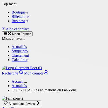
Aller
Top menu
au
Boutique
contenu
Billetterie
principal
Business
Aide et contact
Menu
Fermer
Mises en avant
Actualités
équipe pro
Classement
Calendrier
Recherche
Mon compte
Accueil
Actualités
CF63 / FCA : Les animations en Fan Zone
Ajouter aux favoris