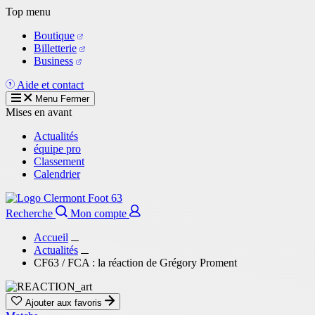
Aller
Top menu
au
Boutique
contenu
Billetterie
principal
Business
Aide et contact
Menu
Fermer
Mises en avant
Actualités
équipe pro
Classement
Calendrier
Recherche
Mon compte
Accueil
Actualités
CF63 / FCA : la réaction de Grégory Proment
Ajouter aux favoris