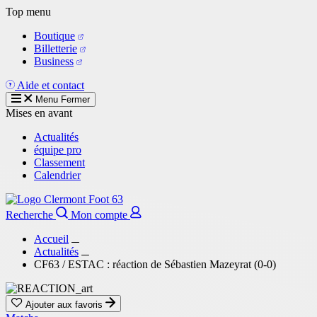
Aller
Top menu
au
Boutique
contenu
Billetterie
principal
Business
Aide et contact
Menu
Fermer
Mises en avant
Actualités
équipe pro
Classement
Calendrier
Recherche
Mon compte
Accueil
Actualités
CF63 / ESTAC : réaction de Sébastien Mazeyrat (0-0)
Ajouter aux favoris