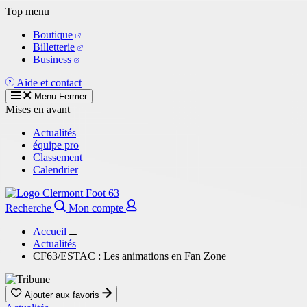
Aller
Top menu
au
Boutique
contenu
Billetterie
principal
Business
Aide et contact
Menu
Fermer
Mises en avant
Actualités
équipe pro
Classement
Calendrier
Recherche
Mon compte
Accueil
Actualités
CF63/ESTAC : Les animations en Fan Zone
Ajouter aux favoris