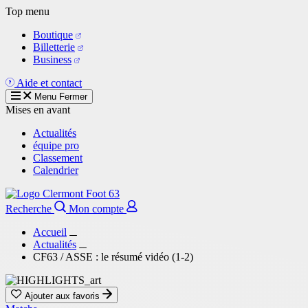
Aller
Top menu
au
Boutique
contenu
Billetterie
principal
Business
Aide et contact
Menu
Fermer
Mises en avant
Actualités
équipe pro
Classement
Calendrier
Recherche
Mon compte
Accueil
Actualités
CF63 / ASSE : le résumé vidéo (1-2)
Ajouter aux favoris