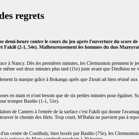
des regrets
demi-heure contre le cours du jeu après l'ouverture du score de 
 et Fakili (2-1, 54e). Malheureusement les hommes du duo Mazeyrat
face à Nancy. Dès les premières minutes, les Clermontois prennent le je
e même sort deux minutes plus tard (11e) juste avant que Diedhiou ne voi
ement la marque grâce à Bokangu après que Ztouti ait bien résisté aux r
oses en main et n'ont besoin que de six petites minutes pour égaliser. S
pour tromper Basilio (1-1, 51e).
lom de Cantero à l'entrée de la surface c'est Fakili qui donne l'avantag
 trouver le chemin des filets. Trop court, M'Bahia ne parvient pas à re
d'un centre de Coulibaly, bien boxée par Basilio (75e), les Clermontois
ur la pelouse du Mans vendredi prochain à 20 heures.