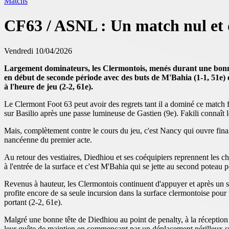
Matchs
CF63 / ASNL : Un match nul et 
Vendredi 10/04/2026
Largement dominateurs, les Clermontois, menés durant une bonne 
en début de seconde période avec des buts de M'Bahia (1-1, 51e)
à l'heure de jeu (2-2, 61e).
Le Clermont Foot 63 peut avoir des regrets tant il a dominé ce match 
sur Basilio après une passe lumineuse de Gastien (9e). Fakili connaît l
Mais, complètement contre le cours du jeu, c'est Nancy qui ouvre final
nancéenne du premier acte.
Au retour des vestiaires, Diedhiou et ses coéquipiers reprennent les ch
à l'entrée de la surface et c'est M'Bahia qui se jette au second poteau 
Revenus à hauteur, les Clermontois continuent d'appuyer et après un sla
profite encore de sa seule incursion dans la surface clermontoise pour
portant (2-2, 61e).
Malgré une bonne tête de Diedhiou au point de penalty, à la réception 
leur quête de maintien en commençant par un déplacement périlleux s