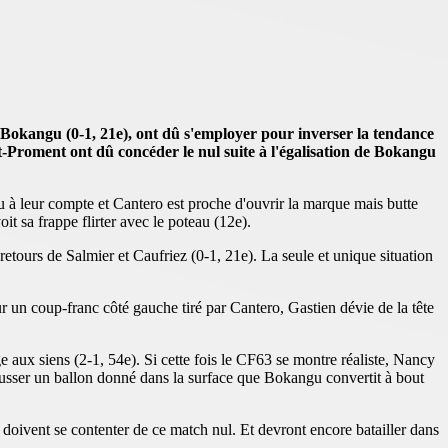
Bokangu (0-1, 21e), ont dû s'employer pour inverser la tendance
-Proment ont dû concéder le nul suite à l'égalisation de Bokangu
u à leur compte et Cantero est proche d'ouvrir la marque mais butte
t sa frappe flirter avec le poteau (12e).
etours de Salmier et Caufriez (0-1, 21e). La seule et unique situation
ur un coup-franc côté gauche tiré par Cantero, Gastien dévie de la tête
e aux siens (2-1, 54e). Si cette fois le CF63 se montre réaliste, Nancy
pousser un ballon donné dans la surface que Bokangu convertit à bout
 doivent se contenter de ce match nul. Et devront encore batailler dans