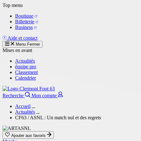
Aller
Top menu
au
Boutique
contenu
Billetterie
principal
Business
Aide et contact
Menu
Fermer
Mises en avant
Actualités
équipe pro
Classement
Calendrier
Recherche
Mon compte
Accueil
Actualités
CF63 / ASNL : Un match nul et des regrets
Ajouter aux favoris