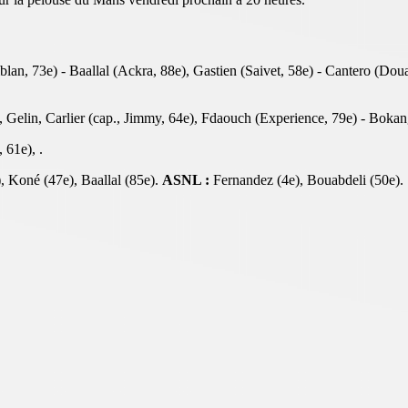
n, 73e) - Baallal (Ackra, 88e), Gastien (Saivet, 58e) - Cantero (Douan
 Gelin, Carlier (cap., Jimmy, 64e), Fdaouch (Experience, 79e) - Bokang
61e), .
, Koné (47e), Baallal (85e).
ASNL :
Fernandez (4e), Bouabdeli (50e).