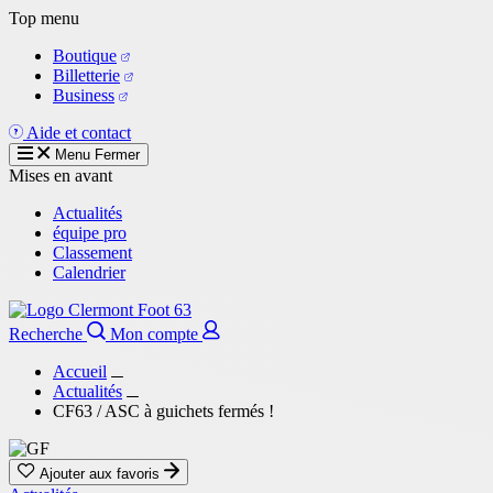
Aller
Top menu
au
Boutique
contenu
Billetterie
principal
Business
Aide et contact
Menu
Fermer
Mises en avant
Actualités
équipe pro
Classement
Calendrier
Recherche
Mon compte
Accueil
Actualités
CF63 / ASC à guichets fermés !
Ajouter aux favoris