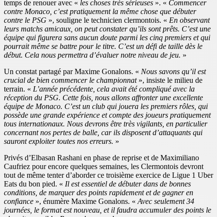
temps de renouer avec «
les choses très sérieuses
». «
Commencer
contre Monaco, c’est pratiquement la même chose que débuter
contre le PSG
», souligne le technicien clermontois. «
En observant
leurs matchs amicaux, on peut constater qu’ils sont prêts. C’est une
équipe qui figurera sans aucun doute parmi les cinq premiers et qui
pourrait même se battre pour le titre. C’est un défi de taille dès le
début. Cela nous permettra d’évaluer notre niveau de jeu.
»
Un constat partagé par Maxime Gonalons. «
Nous savons qu’il est
crucial de bien commencer le championnat
», insiste le milieu de
terrain. «
L’année précédente, cela avait été compliqué avec la
réception du PSG. Cette fois, nous allons affronter une excellente
équipe de Monaco. C’est un club qui jouera les premiers rôles, qui
possède une grande expérience et compte des joueurs pratiquement
tous internationaux. Nous devrons être très vigilants, en particulier
concernant nos pertes de balle, car ils disposent d’attaquants qui
sauront exploiter toutes nos erreurs.
»
Privés d’Elbasan Rashani en phase de reprise et de Maximiliano
Caufriez pour encore quelques semaines, les Clermontois devront
tout de même tenter d’aborder ce troisième exercice de Ligue 1 Uber
Eats du bon pied. «
Il est essentiel de débuter dans de bonnes
conditions, de marquer des points rapidement et de gagner en
confiance
», énumère Maxime Gonalons. «
Avec seulement 34
journées, le format est nouveau, et il faudra accumuler des points le