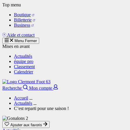
Aller
Top menu
au
Boutique
contenu
Billetterie
principal
Business
Aide et contact
Menu
Fermer
Mises en avant
Actualités
équipe pro
Classement
Calendrier
Recherche
Mon compte
Accueil
Actualités
C’est reparti pour une saison !
Ajouter aux favoris