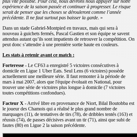
plus vite possible. Pour cela, nous devrons nous appuyer sur notre
expérience de la saison passée et continuer à progresser. Le risque
serait de penser que les choses se dérouleront comme l’année
précédente. Il ne faut surtout pas baisser la garde.
»
Dans un stade Gabriel-Montpied en travaux, mais qui sera à
nouveau à guichets fermés, Pascal Gastien et son équipe se savent
attendus autant qu’ils sont impatients de retrouver la compétition. On
peut donc s’attendre à une première sortie haute en couleurs.
Les stats à retenir avant ce match :
Forteresse -
Le CF63 a enregistré 5 victoires consécutives à
domicile en Ligue 1 Uber Eats. Seul Lens (6 victoires) possède
actuellement une meilleure série. Il faut remonter à la période de
mars à mai 2007, alors que l'équipe évoluait en National, pour
trouver une série de victoires plus longue à domicile (7 victoires
toutes compétitions confondues).
Facteur X -
Arrivé libre en provenance de Niort, Bilal Boutobba est
le joueur des Chamois qui a réalisé le plus grand nombre de
marquages (11), de tentatives de tirs (78), de dribbles tentés (163) et
réussis (74), de passes décisives avant un tir (71), ainsi que subi de
fautes (80) en Ligue 2 la saison précédente.