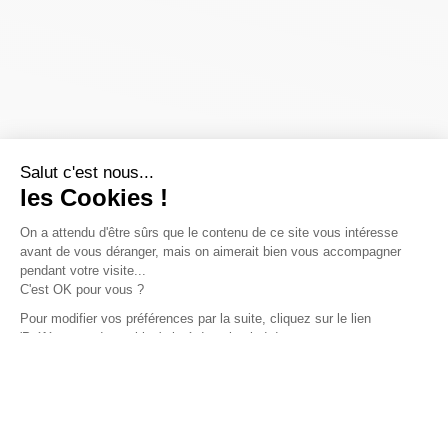
Salut c'est nous...
les Cookies !
On a attendu d'être sûrs que le contenu de ce site vous intéresse
avant de vous déranger, mais on aimerait bien vous accompagner
pendant votre visite...
C'est OK pour vous ?
Pour modifier vos préférences par la suite, cliquez sur le lien
'Préférences de cookies' situé dans le pied de page.
Lire la politique de confidentialité
Consentements certifiés par
Non merci
Je choisis
OK pour moi