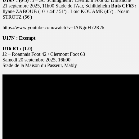
U19N : (0-5)
J5 – SC Schiltigheim / Clermont Foot 63
Dimanche
21 septembre 2025, 11h00
Stade de l'Aar, Schiltigheim
Buts CF63 :
Ilyane ZABOUB (10' / 44' / 51') - Loïc KOUAME (45') - Noam
STROTZ (56')
https://www.youtube.com/watch?v=fANgnH72R7k
U17N : Exempt
U16 R1 : (1-0)
J2 – Roannais Foot 42 / Clermont Foot 63
Samedi 20 septembre 2025, 16h00
Stade de la Maison du Passeur, Mably