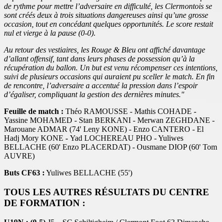
de rythme pour mettre l’adversaire en difficulté, les Clermontois se
sont créés deux à trois situations dangereuses ainsi qu’une grosse
occasion, tout en concédant quelques opportunités. Le score restait
nul et vierge à la pause (0-0).
Au retour des vestiaires, les Rouge & Bleu ont affiché davantage
d’allant offensif, tant dans leurs phases de possession qu’à la
récupération du ballon. Un but est venu récompenser ces intentions,
suivi de plusieurs occasions qui auraient pu sceller le match. En fin
de rencontre, l’adversaire a accentué la pression dans l’espoir
d’égaliser, compliquant la gestion des dernières minutes."
Feuille de match :
Théo RAMOUSSE - Mathis COHADE -
Yassine MOHAMED - Stan BERKANI - Merwan ZEGHDANE -
Marouane ADMAR (74' Leny KONE) - Enzo CANTERO - El
Hadj Mory KONE
-
Yad LOCHEREAU PHO - Yuliwes
BELLACHE (60' Enzo PLACERDAT) - Ousmane DIOP (60' Tom
AUVRE)
Buts CF63 :
Yuliwes BELLACHE (55')
TOUS LES AUTRES RÉSULTATS DU CENTRE
DE FORMATION :