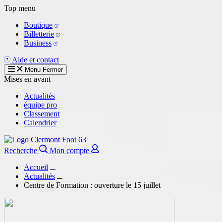
Aller
Top menu
au
Boutique
contenu
Billetterie
principal
Business
Aide et contact
Menu
Fermer
Mises en avant
Actualités
équipe pro
Classement
Calendrier
Recherche
Mon compte
Accueil
Actualités
Centre de Formation : ouverture le 15 juillet