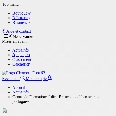
Aller
Top menu
au
Boutique
contenu
Billetterie
principal
Business
Aide et contact
Menu
Fermer
Mises en avant
Actualités
équipe pro
Classement
Calendrier
Recherche
Mon compte
Accueil
Actualités
Centre de Formation: Julien Branco appelé en sélection
portugaise