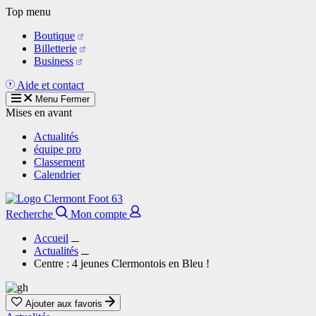
Aller
Top menu
au
Boutique
contenu
Billetterie
principal
Business
Aide et contact
Menu
Fermer
Mises en avant
Actualités
équipe pro
Classement
Calendrier
Recherche
Mon compte
Accueil
Actualités
Centre : 4 jeunes Clermontois en Bleu !
Ajouter aux favoris