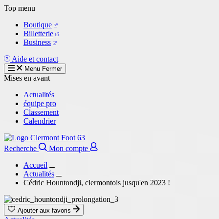
Aller
Top menu
au
Boutique
contenu
Billetterie
principal
Business
Aide et contact
Menu
Fermer
Mises en avant
Actualités
équipe pro
Classement
Calendrier
Recherche
Mon compte
Accueil
Actualités
Cédric Hountondji, clermontois jusqu'en 2023 !
Ajouter aux favoris