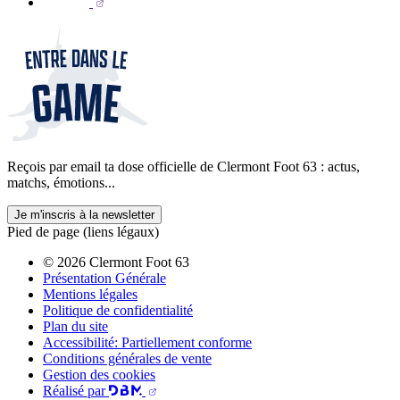
Reçois par email ta dose officielle de Clermont Foot 63 : actus,
matchs, émotions...
Je m'inscris à la newsletter
Pied de page (liens légaux)
© 2026 Clermont Foot 63
Présentation Générale
Mentions légales
Politique de confidentialité
Plan du site
Accessibilité: Partiellement conforme
Conditions générales de vente
Gestion des cookies
Réalisé par