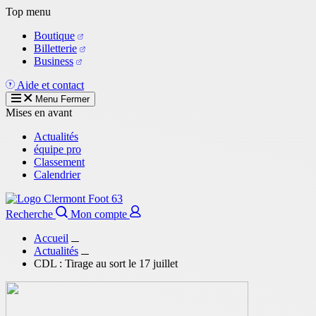
Aller
Top menu
au
Boutique
contenu
Billetterie
principal
Business
Aide et contact
Menu
Fermer
Mises en avant
Actualités
équipe pro
Classement
Calendrier
Recherche
Mon compte
Accueil
Actualités
CDL : Tirage au sort le 17 juillet