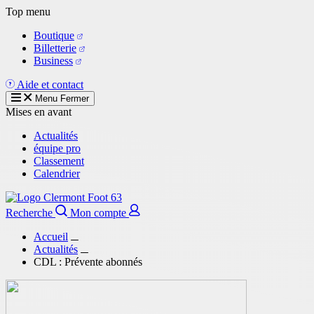
Aller
Top menu
au
Boutique
contenu
Billetterie
principal
Business
Aide et contact
Menu
Fermer
Mises en avant
Actualités
équipe pro
Classement
Calendrier
Recherche
Mon compte
Accueil
Actualités
CDL : Prévente abonnés