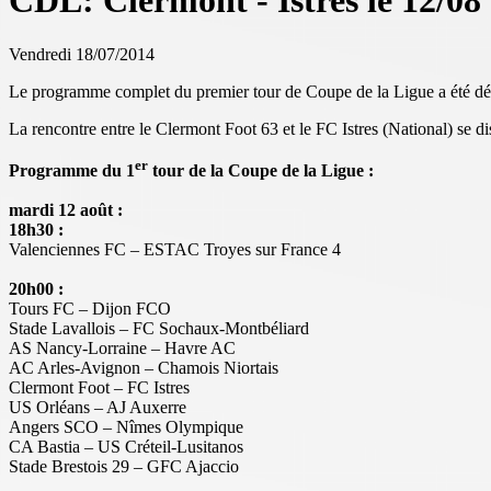
CDL: Clermont - Istres le 12/08
Vendredi 18/07/2014
Le programme complet du premier tour de Coupe de la Ligue a été dé
La rencontre entre le Clermont Foot 63 et le FC Istres (National) se d
er
Programme du 1
tour de la Coupe de la Ligue :
mardi 12 août :
18h30 :
Valenciennes FC – ESTAC Troyes sur France 4
20h00 :
Tours FC – Dijon FCO
Stade Lavallois – FC Sochaux-Montbéliard
AS Nancy-Lorraine – Havre AC
AC Arles-Avignon – Chamois Niortais
Clermont Foot – FC Istres
US Orléans – AJ Auxerre
Angers SCO – Nîmes Olympique
CA Bastia – US Créteil-Lusitanos
Stade Brestois 29 – GFC Ajaccio