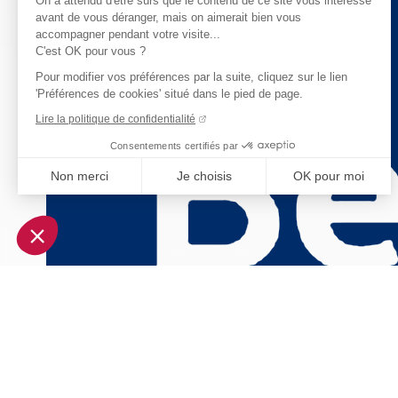
On a attendu d'être sûrs que le contenu de ce site vous intéresse
avant de vous déranger, mais on aimerait bien vous
accompagner pendant votre visite...
C'est OK pour vous ?
Pour modifier vos préférences par la suite, cliquez sur le lien
'Préférences de cookies' situé dans le pied de page.
Lire la politique de confidentialité
Consentements certifiés par
Non merci
Je choisis
OK pour moi
Axeptio consent
Plateforme de Gestion du Consentement : Personnalisez vo
Notre plateforme vous permet d'adapter et de gérer vos param