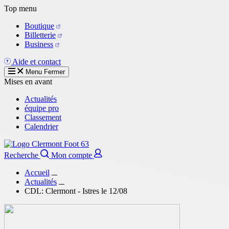
Aller
Top menu
au
Boutique
contenu
Billetterie
principal
Business
Aide et contact
Menu
Fermer
Mises en avant
Actualités
équipe pro
Classement
Calendrier
Recherche
Mon compte
Accueil
Actualités
CDL: Clermont - Istres le 12/08