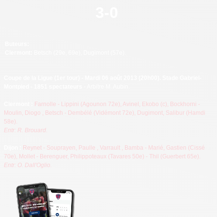
3
-
0
Buteurs:
Clermont:
Betsch
(29e, 69e), Dugimont (57e).
Coupe de la Ligue (1er tour) - Mardi 06 août 2013 (20h00). Stade Gabriel-
Montpied - 1851 spectateurs
- Arbitre M. Aubin.
Cl
ermont :
Farnolle - Lippini (Agounon 72e), Avinel, Ekobo (c), Bockhorni -
Moulin, Diogo
, Betsch - Dembélé
(Vidémont 72e)
, Dugimont, Salibur
(Hamdi
58e).
Entr: R. Brouard.
Dijon
:
Reynet - Souprayen, Paulle
, Varrault
, Bamba - Marié, Gastien
(Cissé
70e), Mollet - Berenguer, Philippoteaux (Tavares 50e) - Thil (Guerbert 65e).
Entr: O. Dall'Oglio.