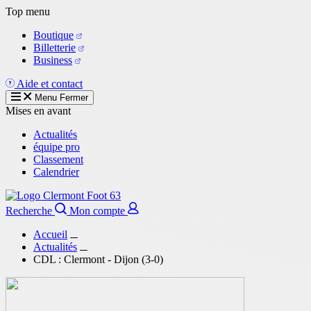
Aller
Top menu
au
Boutique
contenu
Billetterie
principal
Business
Aide et contact
Menu
Fermer
Mises en avant
Actualités
équipe pro
Classement
Calendrier
Recherche
Mon compte
Accueil
Actualités
CDL : Clermont - Dijon (3-0)