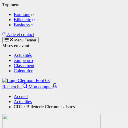
Aller
Top menu
au
Boutique
contenu
Billetterie
principal
Business
Aide et contact
Menu
Fermer
Mises en avant
Actualités
équipe pro
Classement
Calendrier
Recherche
Mon compte
Accueil
Actualités
CDL : Billetterie Clermont - Istres