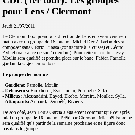
CDL (1er tour): Les groupes
pour Lens / Clermont
Jeudi 21/07/2011
Le Clermont Foot prendra la direction de Lens en avion vendredi
matin avec un groupe de 16 joueurs. Michel Der Zakarian devra
composer sans Cédric Lubasa (contracture à la cuisse) et Cédric
Avinel (naissance de son 1er enfant). Pour cette rencontre, Jessy
Moulin sera qualifié et prendra place sur le banc, Fabien Farnolle
gardant la cage clermontoise.
Le groupe clermontois
- Gardiens:
Farnolle, Moulin.
- Défenseurs:
Bockhorni, Esor, Jouan, Perrinelle, Salze.
- Milieux:
Alessandrini, Bayod, Ekobo, Moreira, Moullec, Sylla.
- Attaquants:
Armand, Dembélé, Rivière.
De son côté, Jean-Louis Garcia a également communiqué cet après-
midi un groupe de 16 joueurs. Prêté par Clermont, Michaël Fabre ne
sera qualifié qu'à partir de la semaine prochaine et ne figure donc
pas dans le groupe.