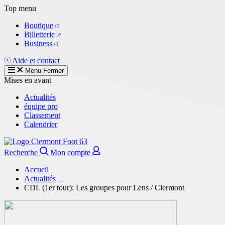
Aller
Top menu
au
Boutique
contenu
Billetterie
principal
Business
Aide et contact
Menu
Fermer
Mises en avant
Actualités
équipe pro
Classement
Calendrier
Recherche
Mon compte
Accueil
Actualités
CDL (1er tour): Les groupes pour Lens / Clermont