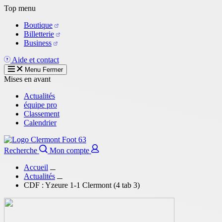
Aller
Top menu
au
Boutique
contenu
Billetterie
principal
Business
Aide et contact
Menu
Fermer
Mises en avant
Actualités
équipe pro
Classement
Calendrier
Recherche
Mon compte
Accueil
Actualités
CDF : Yzeure 1-1 Clermont (4 tab 3)