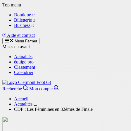
Aller
Top menu
au
Boutique
contenu
Billetterie
principal
Business
Aide et contact
Menu
Fermer
Mises en avant
Actualités
équipe pro
Classement
Calendrier
Recherche
Mon compte
Accueil
Actualités
CDF : Les Féminines en 32èmes de Finale