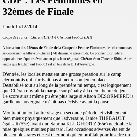
CDF : Les Féminines en
32èmes de Finale
Lundi 15/12/2014
Coupe de France : Chéran (DH) 1-4 Clermont Foot 63 (DH)
A l'occasion des
64èmes de Finale de la Coupe de France Féminines
, les clermontoises
se déplaçaient à Alby-sur-Chéran (74) dimanche après-midi. Ce premier tour fédéral
opposait deux équipes évoluant au plus haut régional,
Chéran
étant 7ème de Rhône Alpes
tandis que le Clermont Foot 63 est en tête de la DH d'Auvergne.
D'entrée, les locales mettaient une grosse pression sur le camp
clermontois qui n'arrivait pas à mettre son jeu en place.
Destabilisé tout au long de la première mi-temps, c'est logiquement
que Chéran ouvrait la marque sur pénalty à la demi heure de jeu.
Le score aurait même pu être plus large si Alison DESORMIERE la
gardienne auvergnate n'était pas décisive avant la pause.
Montrant un tout autre visage en seconde période, et visiblement
bien mieux physiquement que l'adversaire, Janice THEBAULT
égalisait (55e) avant que Sabrina KLUGHERTZ (65e) ne double la
mise quelques minutes plus tard. Les occasions adverses étaient de
plus en plus rares et c'est Clermont qui en profitait pour inscrire un