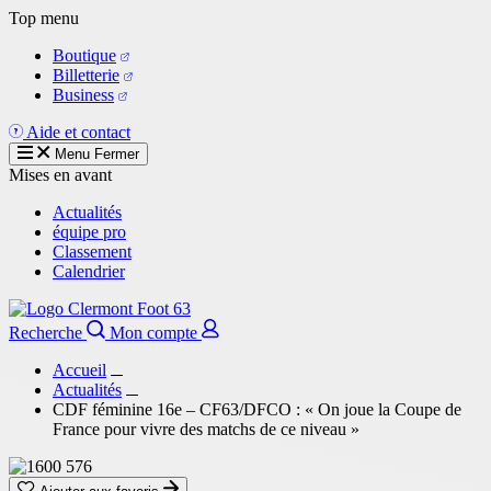
Aller
Top menu
au
Boutique
contenu
Billetterie
principal
Business
Aide et contact
Menu
Fermer
Mises en avant
Actualités
équipe pro
Classement
Calendrier
Recherche
Mon compte
Accueil
Actualités
CDF féminine 16e – CF63/DFCO : « On joue la Coupe de
France pour vivre des matchs de ce niveau »