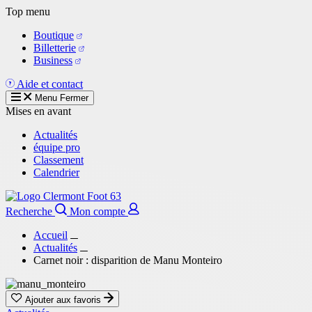
Aller
Top menu
au
Boutique
contenu
Billetterie
principal
Business
Aide et contact
Menu
Fermer
Mises en avant
Actualités
équipe pro
Classement
Calendrier
Recherche
Mon compte
Accueil
Actualités
Carnet noir : disparition de Manu Monteiro
Ajouter aux favoris