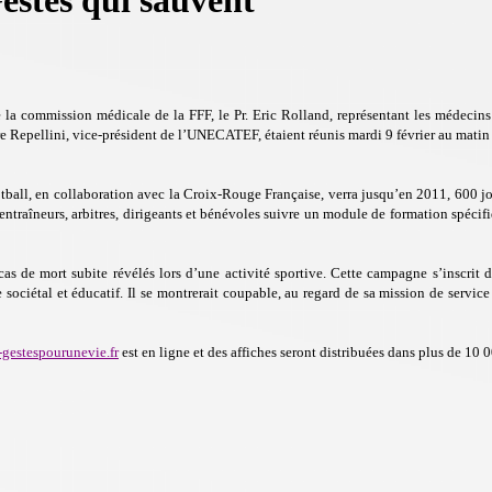
stes qui sauvent"
de la commission médicale de la FFF, le Pr. Eric Rolland, représentant les médecin
e Repellini, vice-président de l’UNECATEF, étaient réunis mardi 9 février au matin 
otball, en collaboration avec la Croix-Rouge Française, verra jusqu’en 2011, 600 jou
traîneurs, arbitres, dirigeants et bénévoles suivre un module de formation spécifiq
cas de mort subite révélés lors d’une activité sportive. Cette campagne s’inscri
 sociétal et éducatif. Il se montrerait coupable, au regard de sa mission de servic
gestespourunevie.fr
est en ligne et des affiches seront distribuées dans plus de 10 