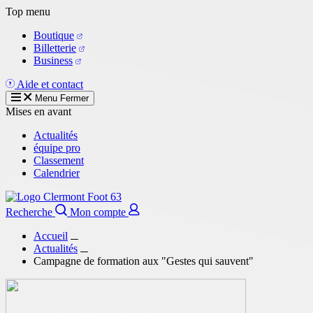
Aller
Top menu
au
Boutique
contenu
Billetterie
principal
Business
Aide et contact
Menu
Fermer
Mises en avant
Actualités
équipe pro
Classement
Calendrier
Recherche
Mon compte
Accueil
Actualités
Campagne de formation aux "Gestes qui sauvent"