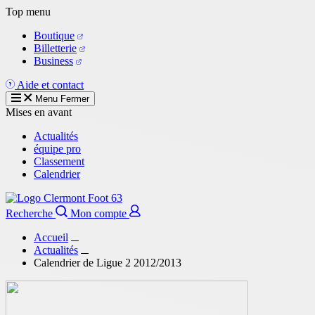
Aller
Top menu
au
Boutique
contenu
Billetterie
principal
Business
Aide et contact
Menu
Fermer
Mises en avant
Actualités
équipe pro
Classement
Calendrier
Recherche
Mon compte
Accueil
Actualités
Calendrier de Ligue 2 2012/2013