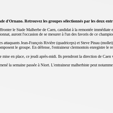
de d'Ornano. Retrouvez les groupes sélectionnés par les deux entr
onter le Stade Malherbe de Caen, candidat à la remontée immédiate en 
onnat, auront l'occasion de se mesurer à l'un des favoris de ce champio
s attaquants Jean-François Rivière (quadriceps) et Steve Pinau (mollet)
posent le groupe. En défense, l'entraineur clermontois enregistre le r
e mise en place, ce jeudi après-midi. Ils prendront la direction de Caen
mmené la semaine passée à Niort. L'entraineur malherbiste peut notammen