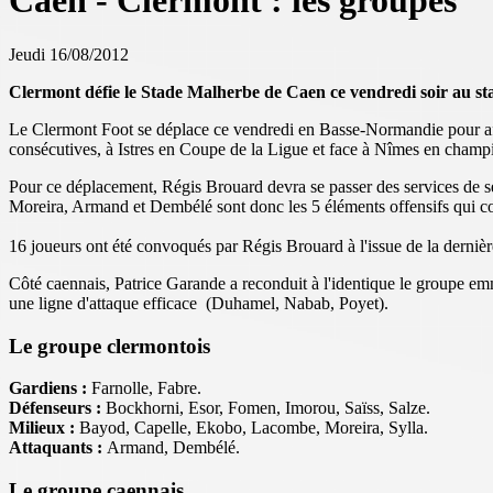
Caen - Clermont : les groupes
Jeudi 16/08/2012
Clermont défie le Stade Malherbe de Caen ce vendredi soir au sta
Le Clermont Foot se déplace ce vendredi en Basse-Normandie pour affr
consécutives, à Istres en Coupe de la Ligue et face à Nîmes en champi
Pour ce déplacement, Régis Brouard devra se passer des services de se
Moreira, Armand et Dembélé sont donc les 5 éléments offensifs qui com
16 joueurs ont été convoqués par Régis Brouard à l'issue de la dernièr
Côté caennais, Patrice Garande a reconduit à l'identique le groupe e
une ligne d'attaque efficace (Duhamel, Nabab, Poyet).
Le groupe clermontois
Gardiens :
Farnolle, Fabre.
Défenseurs :
Bockhorni, Esor, Fomen, Imorou, Saïss, Salze.
Milieux :
Bayod, Capelle, Ekobo, Lacombe, Moreira, Sylla.
Attaquants :
Armand, Dembélé.
Le groupe caennais