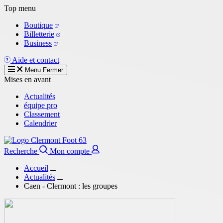
Aller
Top menu
au
Boutique
contenu
Billetterie
principal
Business
Aide et contact
Menu
Fermer
Mises en avant
Actualités
équipe pro
Classement
Calendrier
Recherche
Mon compte
Accueil
Actualités
Caen - Clermont : les groupes