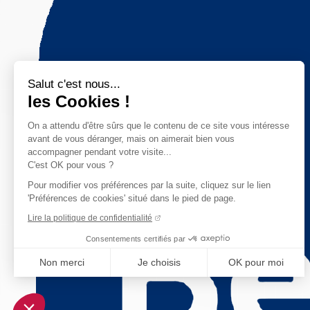
Salut c'est nous...
les Cookies !
On a attendu d'être sûrs que le contenu de ce site vous intéresse
avant de vous déranger, mais on aimerait bien vous
accompagner pendant votre visite...
C'est OK pour vous ?
Pour modifier vos préférences par la suite, cliquez sur le lien
'Préférences de cookies' situé dans le pied de page.
Lire la politique de confidentialité
Consentements certifiés par
Non merci
Je choisis
OK pour moi
Axeptio consent
Plateforme de Gestion du Consentement : Personnalisez vo