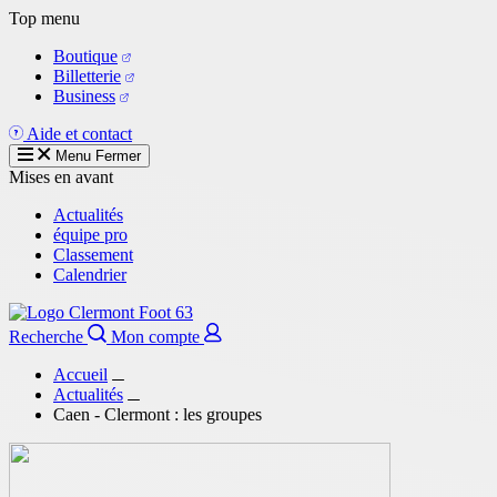
Aller
Top menu
au
Boutique
contenu
Billetterie
principal
Business
Aide et contact
Menu
Fermer
Mises en avant
Actualités
équipe pro
Classement
Calendrier
Recherche
Mon compte
Accueil
Actualités
Caen - Clermont : les groupes