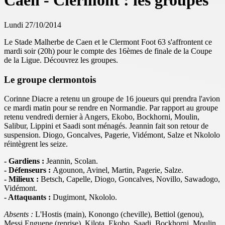
Caen - Clermont : les groupes
Lundi 27/10/2014
Le Stade Malherbe de Caen et le Clermont Foot 63 s'affrontent ce
mardi soir (20h) pour le compte des 16èmes de finale de la Coupe
de la Ligue. Découvrez les groupes.
Le groupe clermontois
Corinne Diacre a retenu un groupe de 16 joueurs qui prendra l'avion
ce mardi matin pour se rendre en Normandie. Par rapport au groupe
retenu vendredi dernier à Angers, Ekobo, Bockhorni, Moulin,
Salibur, Lippini et Saadi sont ménagés. Jeannin fait son retour de
suspension. Diogo, Goncalves, Pagerie, Vidémont, Salze et Nkololo
réintègrent les seize.
- Gardiens :
Jeannin, Scolan.
- Défenseurs :
Agounon, Avinel, Martin, Pagerie, Salze.
- Milieux :
Betsch, Capelle, Diogo, Goncalves, Novillo, Sawadogo,
Vidémont.
- Attaquants :
Dugimont, Nkololo.
Absents :
L'Hostis (main), Konongo (cheville), Bettiol (genou),
Messi Enguene (reprise), Kilota, Ekobo, Saadi, Bockhorni, Moulin,