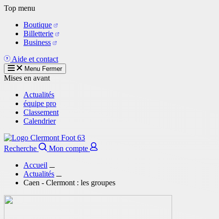
Aller
Top menu
au
Boutique
contenu
Billetterie
principal
Business
Aide et contact
Menu
Fermer
Mises en avant
Actualités
équipe pro
Classement
Calendrier
Recherche
Mon compte
Accueil
Actualités
Caen - Clermont : les groupes