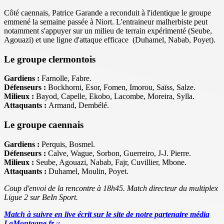
Côté caennais, Patrice Garande a reconduit à l'identique le groupe
emmené la semaine passée à Niort. L'entraineur malherbiste peut
notamment s'appuyer sur un milieu de terrain expérimenté (Seube,
Agouazi) et une ligne d'attaque efficace (Duhamel, Nabab, Poyet).
Le groupe clermontois
Gardiens :
Farnolle, Fabre.
Défenseurs :
Bockhorni, Esor, Fomen, Imorou, Saïss, Salze.
Milieux :
Bayod, Capelle, Ekobo, Lacombe, Moreira, Sylla.
Attaquants :
Armand, Dembélé.
Le groupe caennais
Gardiens :
Perquis, Bosmel.
Défenseurs :
Calve, Wague, Sorbon, Guerreiro, J-J. Pierre.
Milieux :
Seube, Agouazi, Nabab, Fajr, Cuvillier, Mbone.
Attaquants :
Duhamel, Moulin, Poyet.
Coup d'envoi de la rencontre à 18h45. Match directeur du multiplex
Ligue 2 sur BeIn Sport.
Match à suivre en live écrit sur le site de notre partenaire média
LaMontagne.fr