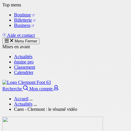
Aller
Top menu
au
Boutique
contenu
Billetterie
principal
Business
Aide et contact
Menu
Fermer
Mises en avant
Actualités
équipe pro
Classement
Calendrier
Recherche
Mon compte
Accueil
Actualités
Caen - Clermont : le résumé vidéo