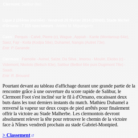
Clermont:
Salibur (8e).
Ligue 2 (26ème journée) - Vendredi 28 février 2014 (20h00). Stade Michel
d'Ornano - 7 315 spectateurs
- Arbitre M. Miguelgorry.
Caen
:
Perquis - Calvé, Pierre (c), Wague
, Appiah - Kante (Montaroup 64e),
Saez, Fajr - Koita (Kodjia 58e), Duhamel, Nangis
(Autret 73e).
Entr: P. Garande.
Clermont
:
Farnolle - Avinel, Salze, Da Silva
, Imorou - Moulin, Ekobo (c) -
Videmont, Nkololo (Betsch 83e), Salibur
(Bettiol 66e puis Dugimont 78e) -
Saadi.
Entr: R. Brouard
.
Pourtant devant au tableau d'affichage durant une grande partie de la
rencontre grâce à une ouverture du score rapide de Salibur, le
Clermont Foot s'est incliné sur le fil à d'Ornano, encaissant deux
buts dans les tout derniers instants du match. Mathieu Duhamel a
renversé la vapeur sur deux coups de pied arrêtés pour finalement
offrir la victoire au Stade Malherbe. Les clermontois devront
absolument relever la tête pour retrouver le chemin de la victoire
face à Nîmes vendredi prochain au stade Gabriel-Montpied.
> Classement