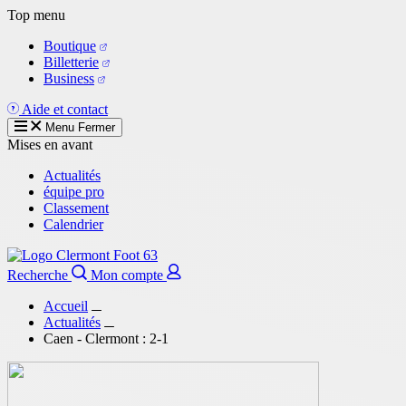
Aller
Top menu
au
Boutique
contenu
Billetterie
principal
Business
Aide et contact
Menu
Fermer
Mises en avant
Actualités
équipe pro
Classement
Calendrier
Recherche
Mon compte
Accueil
Actualités
Caen - Clermont : 2-1