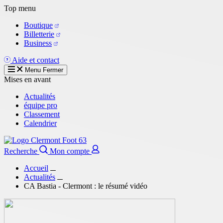
Aller
Top menu
au
Boutique
contenu
Billetterie
principal
Business
Aide et contact
Menu
Fermer
Mises en avant
Actualités
équipe pro
Classement
Calendrier
Recherche
Mon compte
Accueil
Actualités
CA Bastia - Clermont : le résumé vidéo