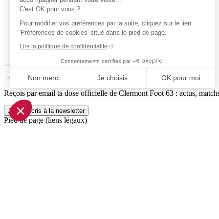
C'est OK pour vous ?
Pour modifier vos préférences par la suite, cliquez sur le lien
'Préférences de cookies' situé dans le pied de page.
Lire la politique de confidentialité
Consentements certifiés par
Non merci
Je choisis
OK pour moi
Reçois par email ta dose officielle de Clermont Foot 63 : actus, matchs
Axeptio consent
Plateforme de Gestion du Consentement : Personnalisez vo
Je m'inscris à la newsletter
Pied de page (liens légaux)
Notre plateforme vous permet d'adapter et de gérer vos param
© 2026 Clermont Foot 63
Présentation Générale
Mentions légales
Politique de confidentialité
Plan du site
Accessibilité: Partiellement conforme
Conditions générales de vente
Gestion des cookies
Réalisé par