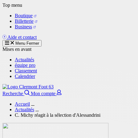
Aller
Top menu
au
Boutique
contenu
Billetterie
principal
Business
Aide et contact
Menu
Fermer
Mises en avant
Actualités
équipe pro
Classement
Calendrier
Recherche
Mon compte
Accueil
Actualités
C. Michy réagit à la sélection d'Alessandrini