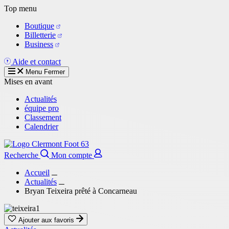
Aller
Top menu
au
Boutique
contenu
Billetterie
principal
Business
Aide et contact
Menu
Fermer
Mises en avant
Actualités
équipe pro
Classement
Calendrier
Recherche
Mon compte
Accueil
Actualités
Bryan Teixeira prêté à Concarneau
Ajouter aux favoris