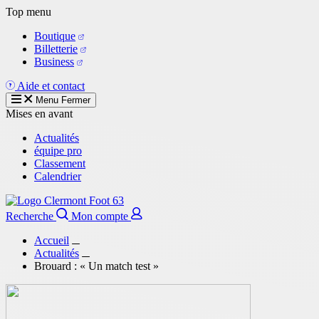
Aller
Top menu
au
Boutique
contenu
Billetterie
principal
Business
Aide et contact
Menu
Fermer
Mises en avant
Actualités
équipe pro
Classement
Calendrier
Recherche
Mon compte
Accueil
Actualités
Brouard : « Un match test »