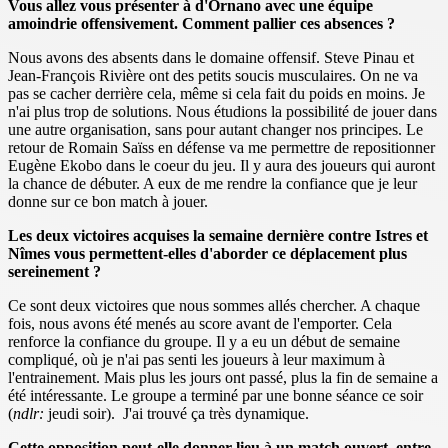
Vous allez vous présenter à d'Ornano avec une équipe
amoindrie offensivement. Comment pallier ces absences ?
Nous avons des absents dans le domaine offensif. Steve Pinau et
Jean-François Rivière ont des petits soucis musculaires. On ne va
pas se cacher derrière cela, même si cela fait du poids en moins. Je
n'ai plus trop de solutions. Nous étudions la possibilité de jouer dans
une autre organisation, sans pour autant changer nos principes. Le
retour de Romain Saïss en défense va me permettre de repositionner
Eugène Ekobo dans le coeur du jeu. Il y aura des joueurs qui auront
la chance de débuter. A eux de me rendre la confiance que je leur
donne sur ce bon match à jouer.
Les deux victoires acquises la semaine dernière contre Istres et
Nîmes vous permettent-elles d'aborder ce déplacement plus
sereinement ?
Ce sont deux victoires que nous sommes allés chercher. A chaque
fois, nous avons été menés au score avant de l'emporter. Cela
renforce la confiance du groupe. Il y a eu un début de semaine
compliqué, où je n'ai pas senti les joueurs à leur maximum à
l'entrainement. Mais plus les jours ont passé, plus la fin de semaine a
été intéressante. Le groupe a terminé par une bonne séance ce soir
(
ndlr:
jeudi soir). J'ai trouvé ça très dynamique.
Cette opposition peut-elle donner lieu à un match ouvert, entre