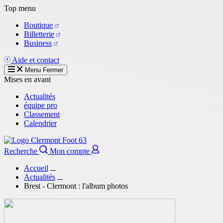
Aller
Top menu
au
Boutique
contenu
Billetterie
principal
Business
Aide et contact
Menu
Fermer
Mises en avant
Actualités
équipe pro
Classement
Calendrier
Recherche
Mon compte
Accueil
Actualités
Brest - Clermont : l'album photos