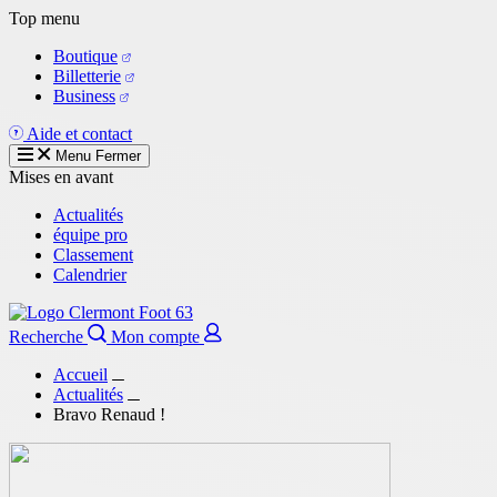
Aller
Top menu
au
Boutique
contenu
Billetterie
principal
Business
Aide et contact
Menu
Fermer
Mises en avant
Actualités
équipe pro
Classement
Calendrier
Recherche
Mon compte
Accueil
Actualités
Bravo Renaud !