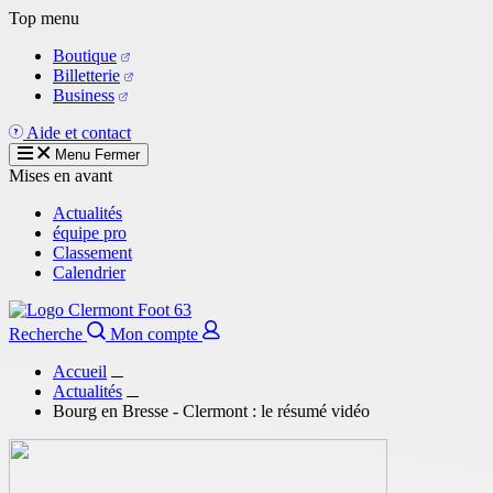
Aller
Top menu
au
Boutique
contenu
Billetterie
principal
Business
Aide et contact
Menu
Fermer
Mises en avant
Actualités
équipe pro
Classement
Calendrier
Recherche
Mon compte
Accueil
Actualités
Bourg en Bresse - Clermont : le résumé vidéo