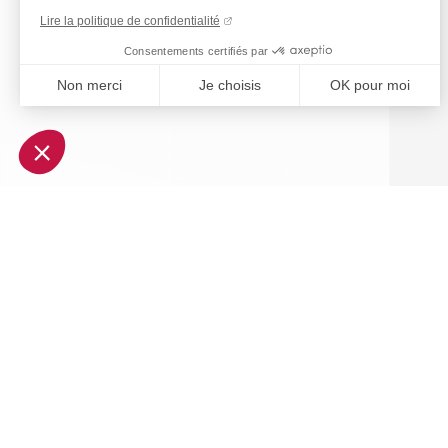
Lire la politique de confidentialité
Consentements certifiés par
Non merci
Je choisis
OK pour moi
Axeptio consent
Plateforme de Gestion du Consentement : Personnalisez vo
Notre plateforme vous permet d'adapter et de gérer vos param