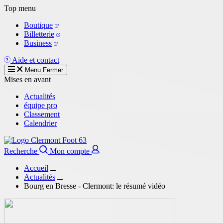
Aller
Top menu
au
Boutique
contenu
Billetterie
principal
Business
Aide et contact
Menu
Fermer
Mises en avant
Actualités
équipe pro
Classement
Calendrier
Recherche
Mon compte
Accueil
Actualités
Bourg en Bresse - Clermont: le résumé vidéo