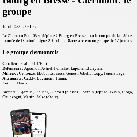
Bourg en Bresse - Clermont: le
groupe
Jeudi 08/12/2016
Le Clermont Foot 63 se déplace à Bourg en Bresse pour le compte de la 18ème
journée de Domino's Ligue 2. Corinne Diacre a retenu un groupe de 17 joueurs.
Le groupe clermontois
Gardiens :
Caillard, L'Hostis.
Défenseurs :
Agounon, Avinel, Fontaine, Laporte, Rivieyran.
Milieux :
Centonze, Ekobo, Espinosa, Genest, Jobello, Lopy, Pereira Lage.
Attaquants :
Caddy, Dugimont, Thiam.
Entr.:
C. Diacre.
Absents :
Ajorque, Djellabi, Guerbert (blessés), Jeannin (reprise), Busin, Diogo,
Guilavogui, Martin, Salze (choix).