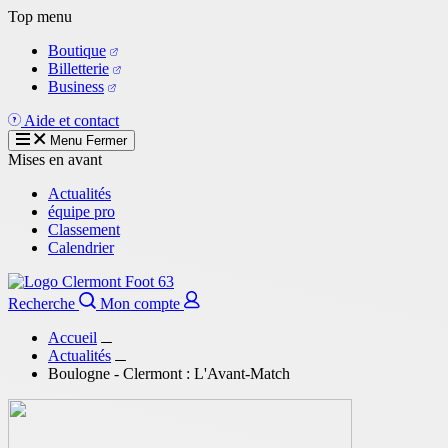
Aller
Top menu
au
Boutique
contenu
Billetterie
principal
Business
Aide et contact
Menu
Fermer
Mises en avant
Actualités
équipe pro
Classement
Calendrier
Recherche
Mon compte
Accueil
Actualités
Boulogne - Clermont : L'Avant-Match