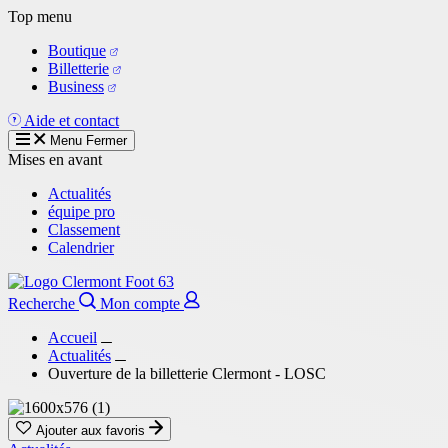
Aller
Top menu
au
Boutique
contenu
Billetterie
principal
Business
Aide et contact
Menu
Fermer
Mises en avant
Actualités
équipe pro
Classement
Calendrier
Recherche
Mon compte
Accueil
Actualités
Ouverture de la billetterie Clermont - LOSC
Ajouter aux favoris