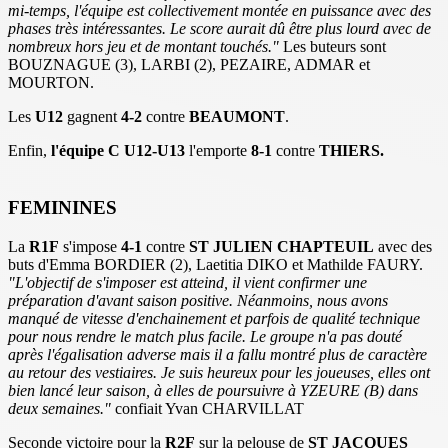
mi-temps, l'équipe est collectivement montée en puissance avec des
phases très intéressantes. Le score aurait dû être plus lourd avec de
nombreux hors jeu et de montant touchés."
Les buteurs sont
BOUZNAGUE (3), LARBI (2), PEZAIRE, ADMAR et
MOURTON.
Les
U12
gagnent
4-2
contre
BEAUMONT
.
Enfin,
l'équipe C U12-U13
l'emporte
8-1
contre
THIERS.
FEMININES
La
R1F
s'impose
4-1
contre
ST JULIEN CHAPTEUIL
avec des
buts d'Emma BORDIER (2), Laetitia DIKO et Mathilde FAURY.
"L'objectif de s'imposer est atteind, il vient confirmer une
préparation d'avant saison positive. Néanmoins, nous avons
manqué de vitesse d'enchainement et parfois de qualité technique
pour nous rendre le match plus facile. Le groupe n'a pas douté
après l'égalisation adverse mais il a fallu montré plus de caractère
au retour des vestiaires. Je suis heureux pour les joueuses, elles ont
bien lancé leur saison, à elles de poursuivre à YZEURE (B) dans
deux semaines."
confiait Yvan CHARVILLAT
Seconde victoire pour la
R2F
sur la pelouse de
ST JACQUES