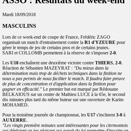
ASSO : Résultats du week-end
Mardi 18/09/2018
MASCULINS
Lors de ce week-end de coupe de France, Frédéric ZAGO
organisait un match d'entrainement contre la
R1 d'YZEURE
pour
gérer le temps de jeu de certains pros et de certains jeunes.
SARI et COLLOMB permettent à la réserve de s'imposer
2-0
.
Les
U18
enchaînent une deuxième victoire contre
THIERS
,
2-0
.
Réaction de Sébastien MAZEYRAT :
"Du mieux dans la
détermination mais trop de déchets techniques dans la finition ne
nous a pas permis de nous faciliter le match. Il faudra faire preuve
de plus de concentration et d'application dans la finition pour
gagner en efficacité."
Le premier but est marqué par Rédouane
BELKAIOUS sur un centre de Mathieu LUCE à la 65e, le second
dix minutes plus tard du même buteur sur une ouverture de Karim
MOHAMED.
Pour la troisième journée de championnat, les
U17
s'inclinent
3-0
à
AUXERRE
.
"Les vingts première minutes sont intéressantes pour les clermontois
qui déploient un jeu plaisant qui aurait du lui permettre d'inscrire un