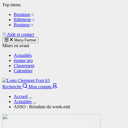
Aller
Top menu
au
Boutique
contenu
Billetterie
principal
Business
Aide et contact
Menu
Fermer
Mises en avant
Actualités
équipe pro
Classement
Calendrier
Recherche
Mon compte
Accueil
Actualités
ASSO : Résultats du week-end