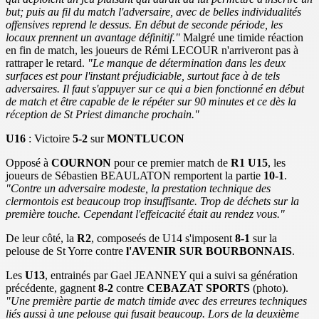
but; puis au fil du match l'adversaire, avec de belles individualités
offensives reprend le dessus. En début de seconde période, les
locaux prennent un avantage définitif."
Malgré une timide réaction
en fin de match, les joueurs de Rémi LECOUR n'arriveront pas à
rattraper le retard.
"Le manque de détermination dans les deux
surfaces est pour l'instant préjudiciable, surtout face à de tels
adversaires. Il faut s'appuyer sur ce qui a bien fonctionné en début
de match et être capable de le répéter sur 90 minutes et ce dès la
réception de St Priest dimanche prochain."
U16
: Victoire
5-2
sur
MONTLUCON
Opposé à
COURNON
pour ce premier match de
R1 U15
, les
joueurs de Sébastien BEAULATON remportent la partie
10-1
.
"Contre un adversaire modeste, la prestation technique des
clermontois est beaucoup trop insuffisante. Trop de déchets sur la
première touche. Cependant l'effeicacité était au rendez vous."
De leur côté, la
R2
, composeés de U14 s'imposent
8-1
sur la
pelouse de St Yorre contre
l'AVENIR SUR BOURBONNAIS
.
Les
U13
, entrainés par Gael JEANNEY qui a suivi sa génération
précédente, gagnent
8-2
contre
CEBAZAT SPORTS
(photo).
"Une première partie de match timide avec des erreures techniques
liés aussi à une pelouse qui fusait beaucoup. Lors de la deuxième