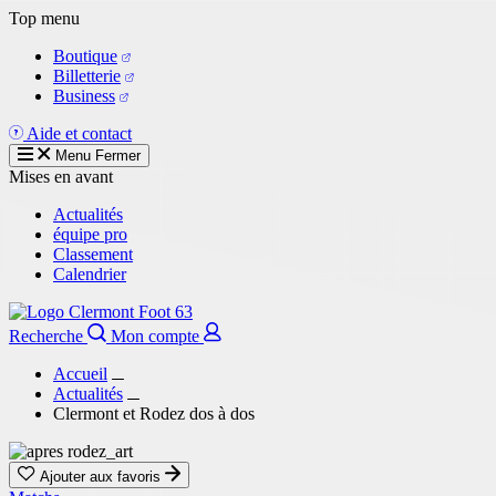
Aller
Top menu
au
Boutique
contenu
Billetterie
principal
Business
Aide et contact
Menu
Fermer
Mises en avant
Actualités
équipe pro
Classement
Calendrier
Recherche
Mon compte
Accueil
Actualités
Clermont et Rodez dos à dos
Ajouter aux favoris