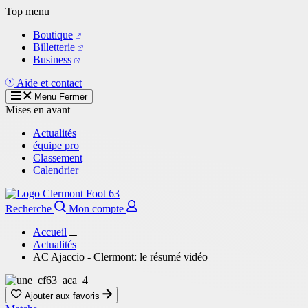
Aller
Top menu
au
Boutique
contenu
Billetterie
principal
Business
Aide et contact
Menu
Fermer
Mises en avant
Actualités
équipe pro
Classement
Calendrier
Recherche
Mon compte
Accueil
Actualités
AC Ajaccio - Clermont: le résumé vidéo
Ajouter aux favoris