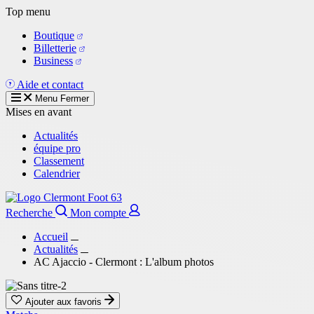
Aller
Top menu
au
Boutique
contenu
Billetterie
principal
Business
Aide et contact
Menu
Fermer
Mises en avant
Actualités
équipe pro
Classement
Calendrier
Recherche
Mon compte
Accueil
Actualités
AC Ajaccio - Clermont : L'album photos
Ajouter aux favoris