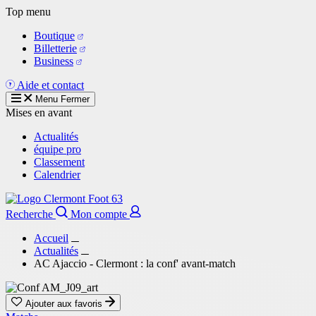
Aller
Top menu
au
Boutique
contenu
Billetterie
principal
Business
Aide et contact
Menu
Fermer
Mises en avant
Actualités
équipe pro
Classement
Calendrier
Recherche
Mon compte
Accueil
Actualités
AC Ajaccio - Clermont : la conf' avant-match
Ajouter aux favoris