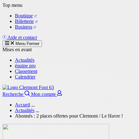
Aller
Top menu
au
Boutique
contenu
Billetterie
principal
Business
Aide et contact
Menu
Fermer
Mises en avant
Actualités
équipe pro
Classement
Calendrier
Recherche
Mon compte
Accueil
Actualités
Abonnés : 2 places offertes pour Clermont / Le Havre !